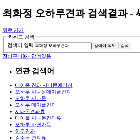
최화정 오하루견과 검색결과 -
뒤로 가기
키워드 검색
검색어 입력
검색어 삭제
검색
장바구니
0
개 담겨있음
연관 검색어
메이플 견과 시나몬에디션
오하루 시나몬메이플견과
오하루 시나몬
오하루 메이플견과
시나몬견과류
메이플 시나몬견과류
오하루 자연가득
하루견과
강주은 견과류