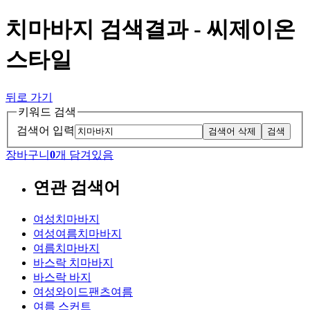
치마바지 검색결과 - 씨제이온
스타일
뒤로 가기
키워드 검색
검색어 입력
검색어 삭제
검색
장바구니
0
개 담겨있음
연관 검색어
여성치마바지
여성여름치마바지
여름치마바지
바스락 치마바지
바스락 바지
여성와이드팬츠여름
여름 스커트