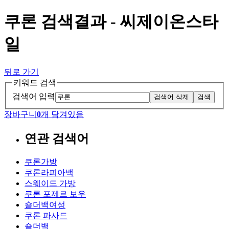
쿠론 검색결과 - 씨제이온스타
일
뒤로 가기
키워드 검색
검색어 입력
검색어 삭제
검색
장바구니
0
개 담겨있음
연관 검색어
쿠론가방
쿠론라피아백
스웨이드 가방
쿠론 포제르 보우
숄더백여성
쿠론 파사드
숄더백