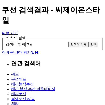
쿠션 검색결과 - 씨제이온스타
일
뒤로 가기
키워드 검색
검색어 입력
검색어 삭제
검색
장바구니
0
개 담겨있음
연관 검색어
팩트
쿠션팩트
헤라블랙쿠션
헤라 블랙 쿠션 파운데이션
헤라쿠션
블랙쿠션 리필
헤라