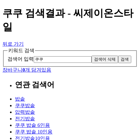
쿠쿠 검색결과 - 씨제이온스타
일
뒤로 가기
키워드 검색
검색어 입력
검색어 삭제
검색
장바구니
0
개 담겨있음
연관 검색어
밥솥
쿠쿠밥솥
압력밥솥
전기밥솥
쿠쿠 밥솥 6인용
쿠쿠 밥솥 10인용
전기밥솥10인용