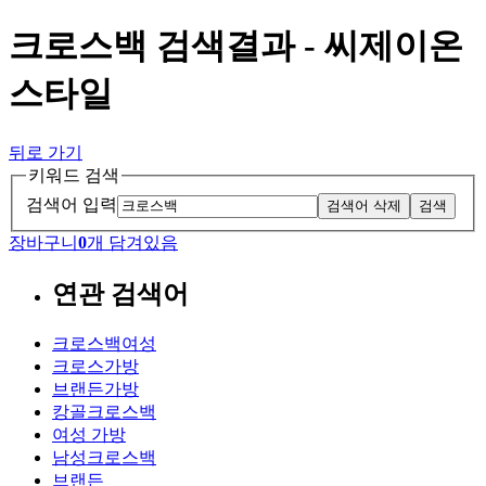
크로스백 검색결과 - 씨제이온
스타일
뒤로 가기
키워드 검색
검색어 입력
검색어 삭제
검색
장바구니
0
개 담겨있음
연관 검색어
크로스백여성
크로스가방
브랜든가방
캉골크로스백
여성 가방
남성크로스백
브랜든