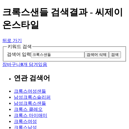
크록스샌들 검색결과 - 씨제이
온스타일
뒤로 가기
키워드 검색
검색어 입력
검색어 삭제
검색
장바구니
0
개 담겨있음
연관 검색어
크록스여성샌들
남성크록스슬리퍼
남성크록스샌들
크록스 클레오
크록스 마이애미
크록스여성
크록스남성