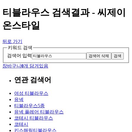
티블라우스 검색결과 - 씨제이
온스타일
뒤로 가기
키워드 검색
검색어 입력
검색어 삭제
검색
장바구니
0
개 담겨있음
연관 검색어
여성 티블라우스
유넥
티블라우스5종
유넥 플레어 티블라우스
코테시 티블라우스
코테시
키스해링티블라우스