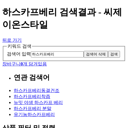
하스카프베리 검색결과 - 씨제
이온스타일
뒤로 가기
키워드 검색
검색어 입력
검색어 삭제
검색
장바구니
0
개 담겨있음
연관 검색어
하스카프베리동결건조
하스카프베리착즙
뉴밋 야생 하스카프 베리
하스카프베리 분말
유기농하스카프베리