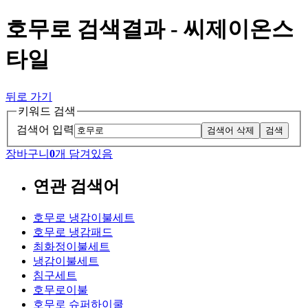
호무로 검색결과 - 씨제이온스
타일
뒤로 가기
키워드 검색
검색어 입력
검색어 삭제
검색
장바구니
0
개 담겨있음
연관 검색어
호무로 냉감이불세트
호무로 냉감패드
최화정이불세트
냉감이불세트
침구세트
호무로이불
호무로 슈퍼하이쿨