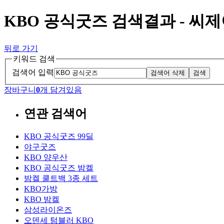
KBO 공식굿즈 검색결과 - 씨
뒤로 가기
키워드 검색
검색어 입력
검색어 삭제
검색
장바구니
0
개 담겨있음
연관 검색어
KBO 공식굿즈 99딜
야구굿즈
KBO 양우산
KBO 공식굿즈 밤켈
밤켈 쿨트백 3종 세트
KBO가방
KBO 밤켈
삼성라이온즈
오덴세 텀블러 KBO