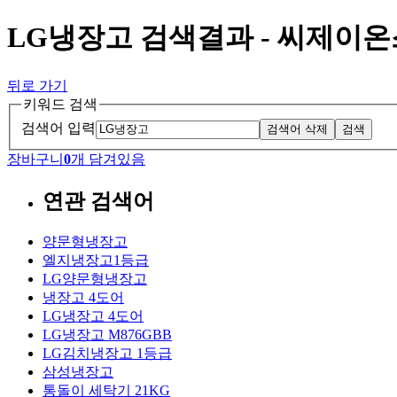
LG냉장고 검색결과 - 씨제이
뒤로 가기
키워드 검색
검색어 입력
검색어 삭제
검색
장바구니
0
개 담겨있음
연관 검색어
양문형냉장고
엘지냉장고1등급
LG양문형냉장고
냉장고 4도어
LG냉장고 4도어
LG냉장고 M876GBB
LG김치냉장고 1등급
삼성냉장고
통돌이 세탁기 21KG