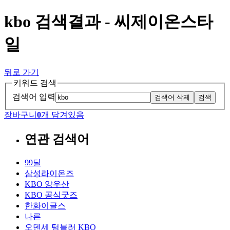
kbo 검색결과 - 씨제이온스타
일
뒤로 가기
키워드 검색
검색어 입력
검색어 삭제
검색
장바구니
0
개 담겨있음
연관 검색어
99딜
삼성라이온즈
KBO 양우산
KBO 공식굿즈
한화이글스
나른
오덴세 텀블러 KBO