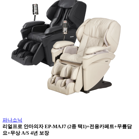
파나소닉
리얼프로 안마의자 EP-MAJ7 (2종 택1)+전용카페트+무릎담
요+무상 A/S 4년 보장