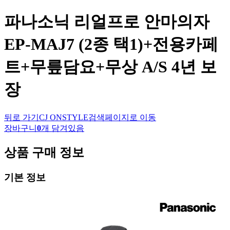
파나소닉
리얼프로 안마의자
EP-MAJ7 (2종 택1)+전용카페
트+무릎담요+무상 A/S 4년 보
장
뒤로 가기
CJ ONSTYLE
검색페이지로 이동
장바구니
0
개 담겨있음
상품 구매 정보
기본 정보