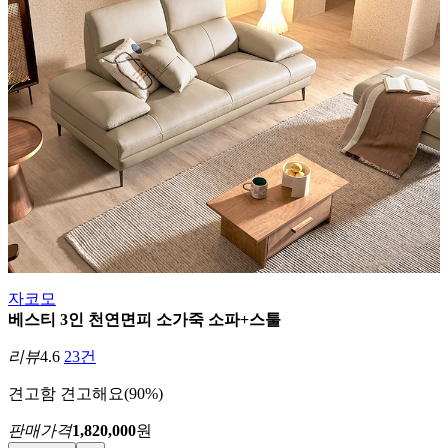
자코모
베스티 3인 천연면피 소가죽 소파+스툴
리뷰
4.6
23건
견고함
견고해요(90%)
판매가격
1,820,000
원