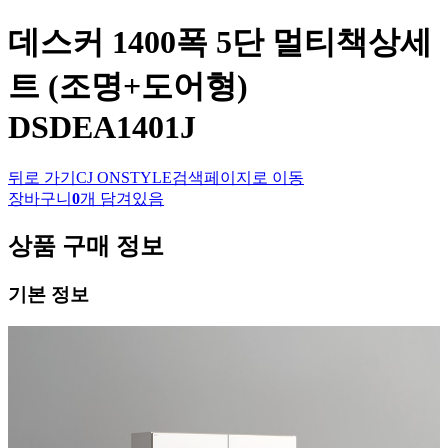
데스커
1400폭 5단 멀티책상세
트 (조명+도어형)
DSDEA1401J
뒤로 가기
CJ ONSTYLE
검색페이지로 이동
장바구니
0
개 담겨있음
상품 구매 정보
기본 정보