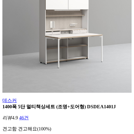
데스커
1400폭 5단 멀티책상세트 (조명+도어형) DSDEA1401J
리뷰
4.9
46건
견고함
견고해요(100%)