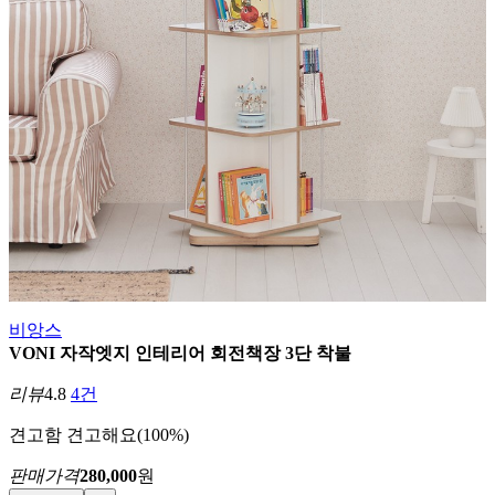
비앙스
VONI 자작엣지 인테리어 회전책장 3단 착불
리뷰
4.8
4건
견고함
견고해요(100%)
판매가격
280,000
원