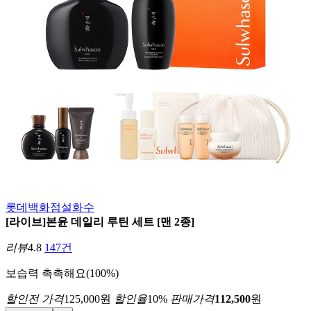
롯데백화점
설화수
[라이브]본윤 데일리 루틴 세트 [맨 2종]
리뷰
4.8
147건
보습력
촉촉해요(100%)
할인전 가격
125,000
원
할인율
10
%
판매가격
112,500
원