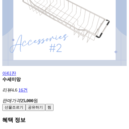
아티잔
수세미망
리뷰
4.6
16건
판매가격
25,000
원
선물조르기
공유하기
찜
혜택 정보