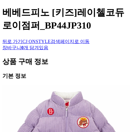
베베드피노
[키즈]레이첼코듀
로이점퍼_BP44JP310
뒤로 가기
CJ ONSTYLE
검색페이지로 이동
장바구니
0
개 담겨있음
상품 구매 정보
기본 정보