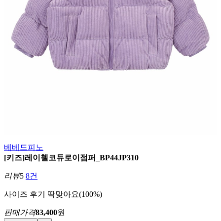
베베드피노
[키즈]레이첼코듀로이점퍼_BP44JP310
리뷰
5
8건
사이즈 후기
딱맞아요(100%)
판매가격
83,400
원