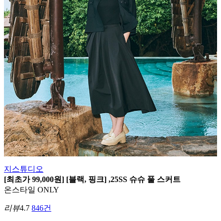
지스튜디오
[최초가 99,000원] [블랙, 핑크] ,25SS 슈슈 풀 스커트
온스타일 ONLY
리뷰
4.7
846건