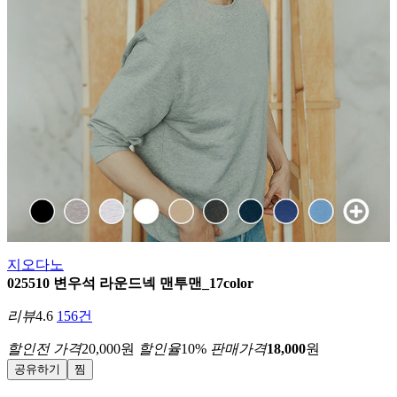
지오다노
025510 변우석 라운드넥 맨투맨_17color
리뷰
4.6
156건
할인전 가격
20,000
원
할인율
10
%
판매가격
18,000
원
공유하기
찜