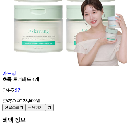
아드망
초록 토너패드 4개
리뷰
5
9건
판매가격
123,600
원
선물조르기
공유하기
찜
혜택 정보