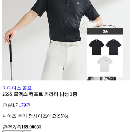
아디다스 골프
25SS 쿨맥스 컴포트 카라티 남성 3종
리뷰
4.7
179건
사이즈 후기
정사이즈에요(95%)
판매가격
169,000
원