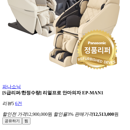
파나소닉
[S급리퍼/한정수량] 리얼프로 안마의자 EP-MAN1
리뷰
5
6건
할인전 가격
12,900,000
원
할인율
3
%
판매가격
12,513,000
원
공유하기
찜