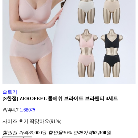
슬로기
[S한정] ZEROFEEL 쿨메쉬 브라이트 브라팬티 4세트
리뷰
4.7
1,680건
사이즈 후기
딱맞아요(91%)
할인전 가격
89,000
원
할인율
30
%
판매가격
62,300
원