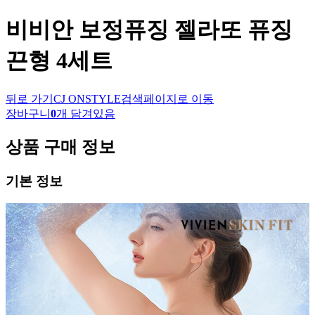
비비안
보정퓨징 젤라또 퓨징
끈형 4세트
뒤로 가기
CJ ONSTYLE
검색페이지로 이동
장바구니
0
개 담겨있음
상품 구매 정보
기본 정보