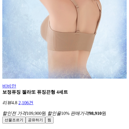
비비안
보정퓨징 젤라또 퓨징끈형 4세트
리뷰
4.8
2,106건
할인전 가격
109,900
원
할인율
10
%
판매가격
98,910
원
선물조르기
공유하기
찜