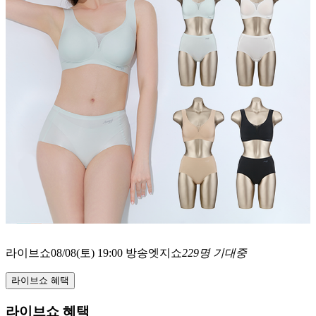
라이브쇼
08/08(토) 19:00 방송
엣지쇼
229명 기대중
라이브쇼 혜택
라이브쇼 혜택