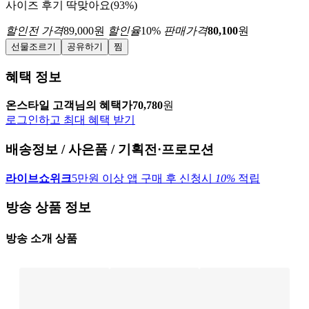
사이즈 후기
딱맞아요(93%)
할인전 가격
89,000
원
할인율
10
%
판매가격
80,100
원
선물조르기
공유하기
찜
혜택 정보
온스타일 고객님의 혜택가
70,780
원
로그인하고 최대 혜택 받기
배송정보 / 사은품 / 기획전·프로모션
라이브쇼위크
5만원 이상 앱 구매 후 신청시
10%
적립
방송 상품 정보
방송 소개 상품