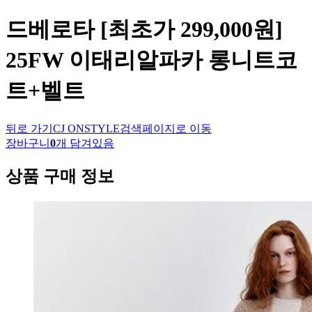
드베로타
[최초가 299,000원]
25FW 이태리알파카 롱니트코
트+벨트
뒤로 가기
CJ ONSTYLE
검색페이지로 이동
장바구니
0
개 담겨있음
상품 구매 정보