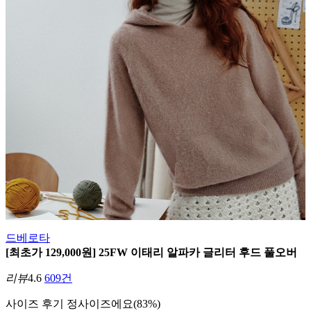
드베로타
[최초가 129,000원] 25FW 이태리 알파카 글리터 후드 풀오버
리뷰
4.6
609건
사이즈 후기
정사이즈에요(83%)