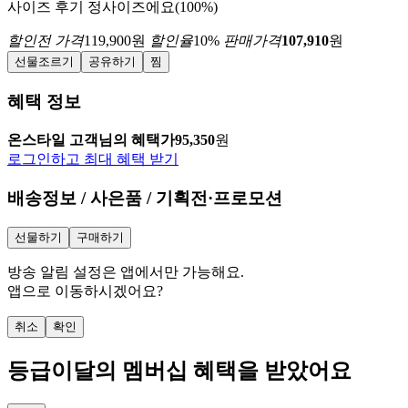
사이즈 후기
정사이즈에요(100%)
할인전 가격
119,900
원
할인율
10
%
판매가격
107,910
원
선물조르기
공유하기
찜
혜택 정보
온스타일 고객님의 혜택가
95,350
원
로그인하고 최대 혜택 받기
배송정보 / 사은품 / 기획전·프로모션
선물하기
구매하기
방송 알림 설정은 앱에서만 가능해요.
앱으로 이동하시겠어요?
취소
확인
등급
이달의 멤버십 혜택을 받았어요