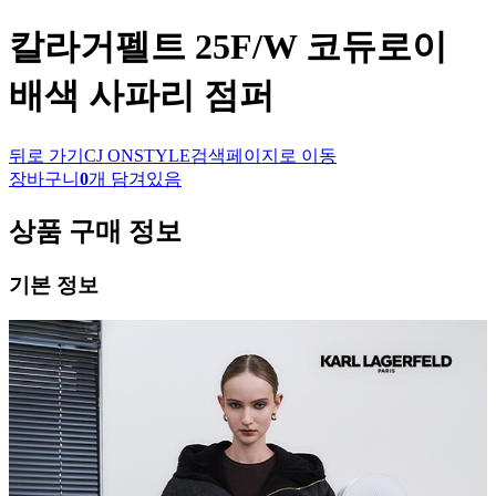
칼라거펠트
25F/W 코듀로이
배색 사파리 점퍼
뒤로 가기
CJ ONSTYLE
검색페이지로 이동
장바구니
0
개 담겨있음
상품 구매 정보
기본 정보