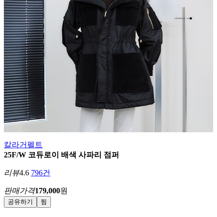
칼라거펠트
25F/W 코듀로이 배색 사파리 점퍼
리뷰
4.6
796건
판매가격
179,000
원
공유하기
찜