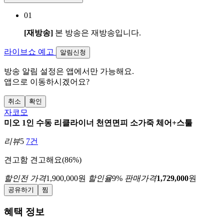
01
[재방송]
본 방송은 재방송입니다.
라이브쇼 예고
알림신청
방송 알림 설정은 앱에서만 가능해요.
앱으로 이동하시겠어요?
취소
확인
자코모
미오 1인 수동 리클라이너 천연면피 소가죽 체어+스툴
리뷰
5
7건
견고함
견고해요(86%)
할인전 가격
1,900,000
원
할인율
9
%
판매가격
1,729,000
원
공유하기
찜
혜택 정보