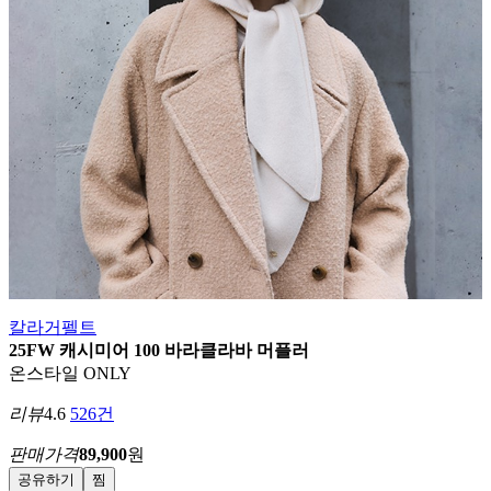
칼라거펠트
25FW 캐시미어 100 바라클라바 머플러
온스타일 ONLY
리뷰
4.6
526건
판매가격
89,900
원
공유하기
찜