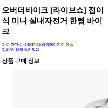
오버더바이크
[라이브쇼] 접이
식 미니 실내자전거 한뼘 바이
크
뒤로 가기
CJ ONSTYLE
검색페이지로 이동
장바구니
0
개 담겨있음
상품 구매 정보