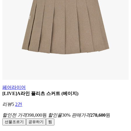
페어라이어
[LIVE]A라인 플리츠 스커트 (베이지)
리뷰
5
2건
할인전 가격
398,000
원
할인율
30
%
판매가격
278,600
원
선물조르기
공유하기
찜