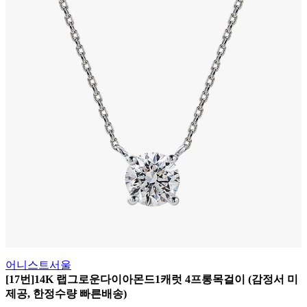
어니스트서울
[17번]14K 랩그로운다이아몬드1캐럿 4프롱목걸이 (감정서 미
제공, 한정수량 빠른배송)