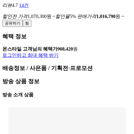
리뷰
4.7
14건
할인전 가격
1,070,300
원
~
할인율
5
%
판매가격
1,016,790
원
~
공유하기
찜
혜택 정보
온스타일 고객님의 혜택가
908,420
원
로그인하고 최대 혜택 받기
배송정보 / 사은품 / 기획전·프로모션
방송 상품 정보
방송 소개 상품