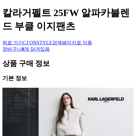
칼라거펠트
25FW 알파카블렌
드 부클 이지팬츠
뒤로 가기
CJ ONSTYLE
검색페이지로 이동
장바구니
0
개 담겨있음
상품 구매 정보
기본 정보