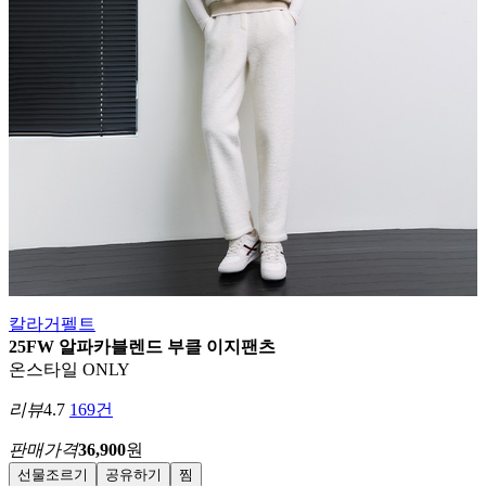
칼라거펠트
25FW 알파카블렌드 부클 이지팬츠
온스타일 ONLY
리뷰
4.7
169건
판매가격
36,900
원
선물조르기
공유하기
찜