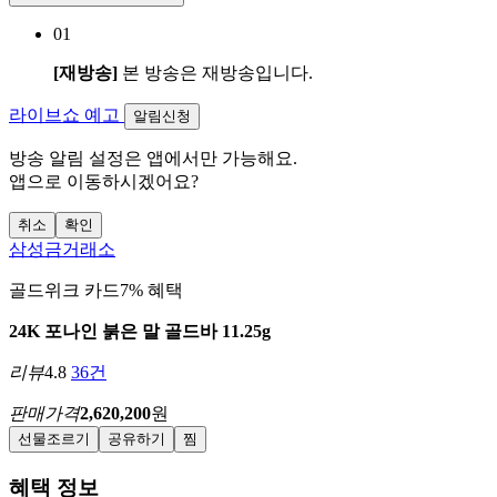
01
[재방송]
본 방송은 재방송입니다.
라이브쇼 예고
알림신청
방송 알림 설정은 앱에서만 가능해요.
앱으로 이동하시겠어요?
취소
확인
삼성금거래소
골드위크 카드7% 혜택
24K 포나인 붉은 말 골드바 11.25g
리뷰
4.8
36건
판매가격
2,620,200
원
선물조르기
공유하기
찜
혜택 정보