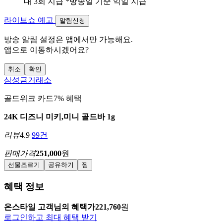
대 3회 지급 *방송일 기준 익일 지급
라이브쇼 예고
알림신청
방송 알림 설정은 앱에서만 가능해요.
앱으로 이동하시겠어요?
취소
확인
삼성금거래소
골드위크 카드7% 혜택
24K 디즈니 미키,미니 골드바 1g
리뷰
4.9
99건
판매가격
251,000
원
선물조르기
공유하기
찜
혜택 정보
온스타일 고객님의 혜택가
221,760
원
로그인하고 최대 혜택 받기