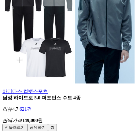
아디다스 컴뱃스포츠
남성 하이드로 5.0 퍼포먼스 수트 4종
리뷰
4.7
621건
판매가격
149,000
원
선물조르기
공유하기
찜