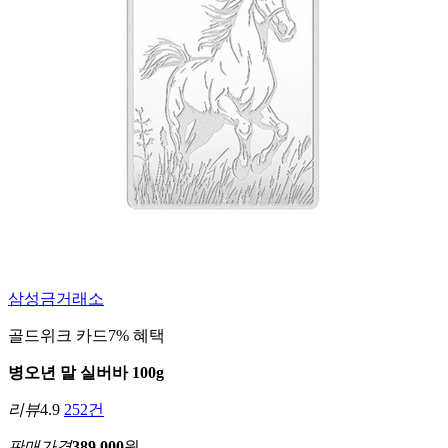
삼성금거래소
골드위크 카드7% 혜택
병오년 말 실버바 100g
리뷰
4.9
252건
판매가격
389,000
원