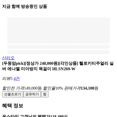
지금 함께 방송중인 상품
산리오
[두둥맘pick][정상가 248,000원][각인상품] 헬로키티주얼리 실
버 에나멜 미아방지 목걸이 HLSN269-W
리뷰
5
4건
할인전 가격
149,000
원
할인율
10
%
판매가격
134,100
원
선물조르기
공유하기
찜
혜택 정보
온스타일 고객님의 혜택가
118,490
원