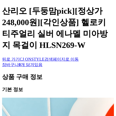
산리오
[두둥맘pick][정상가
248,000원][각인상품] 헬로키
티주얼리 실버 에나멜 미아방
지 목걸이 HLSN269-W
뒤로 가기
CJ ONSTYLE
검색페이지로 이동
장바구니
0
개 담겨있음
상품 구매 정보
기본 정보