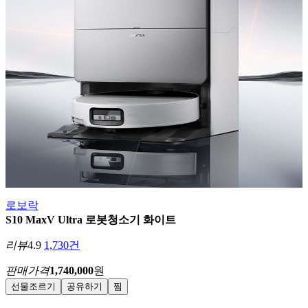
로보락
S10 MaxV Ultra 로봇청소기 화이트
리뷰
4.9
1,730건
판매가격
1,740,000
원
선물조르기
공유하기
찜