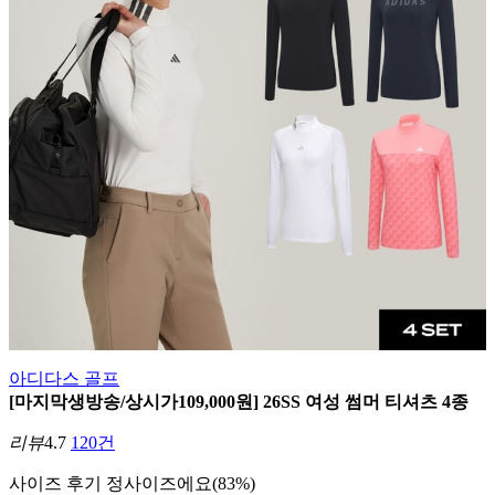
아디다스 골프
[마지막생방송/상시가109,000원] 26SS 여성 썸머 티셔츠 4종
리뷰
4.7
120건
사이즈 후기
정사이즈에요(83%)