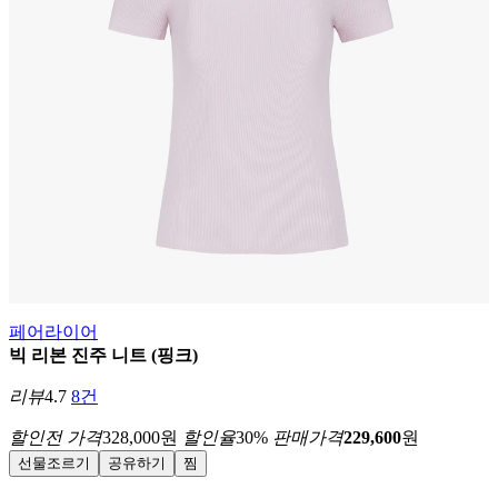
페어라이어
빅 리본 진주 니트 (핑크)
리뷰
4.7
8건
할인전 가격
328,000
원
할인율
30
%
판매가격
229,600
원
선물조르기
공유하기
찜