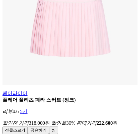
페어라이어
플레어 플리츠 페라 스커트 (핑크)
리뷰
4.6
5건
할인전 가격
318,000
원
할인율
30
%
판매가격
222,600
원
선물조르기
공유하기
찜