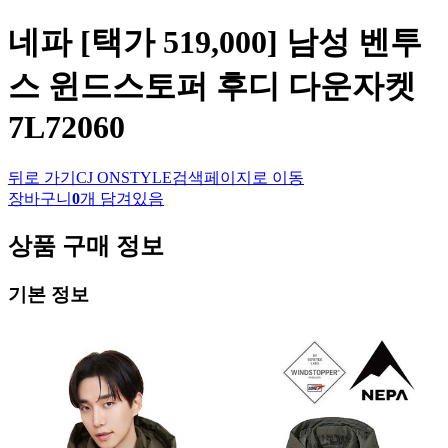
네파
[택가 519,000] 남성 벤투
스 윈드스토퍼 후디 다운자켓
7L72060
뒤로 가기
CJ ONSTYLE
검색페이지로 이동
장바구니
0
개 담겨있음
상품 구매 정보
기본 정보