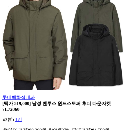
롯데백화점
네파
[택가 519,000] 남성 벤투스 윈드스토퍼 후디 다운자켓
7L72060
리뷰
5
1건