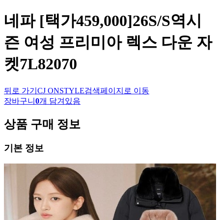
네파
[택가459,000]26S/S역시
즌 여성 프리미아 렉스 다운 자
켓7L82070
뒤로 가기
CJ ONSTYLE
검색페이지로 이동
장바구니
0
개 담겨있음
상품 구매 정보
기본 정보