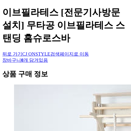
이브필라테스
[전문기사방문
설치] 무타공 이브필라테스 스
탠딩 홈슈로스바
뒤로 가기
CJ ONSTYLE
검색페이지로 이동
장바구니
0
개 담겨있음
상품 구매 정보